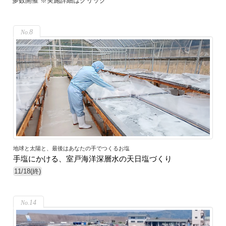
多数開催 ※実施詳細はクリック
8
地球と太陽と、最後はあなたの手でつくるお塩
手塩にかける、室戸海洋深層水の天日塩づくり
11/18(終)
14